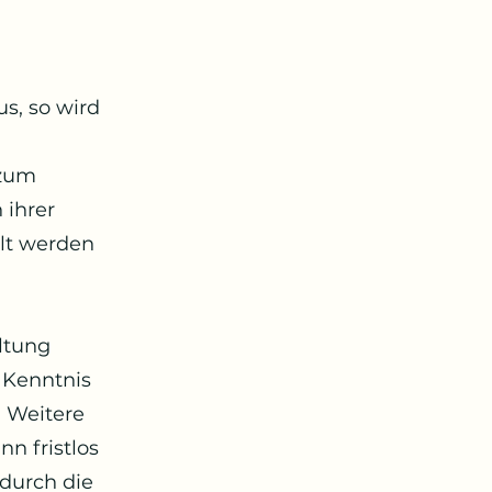
s, so wird
 zum
 ihrer
llt werden
altung
 Kenntnis
. Weitere
n fristlos
durch die