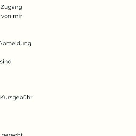
er Zugang
s von mir
i Abmeldung
 sind
r Kursgebühr
 gerecht