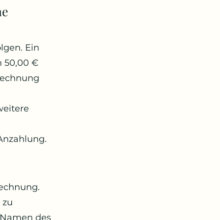
ne
lgen. Ein
n 50,00 €
 Rechnung
weitere
 Anzahlung.
Rechnung.
 zu
n Namen des