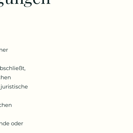
mer
bschließt,
chen
juristische
ichen
nde oder