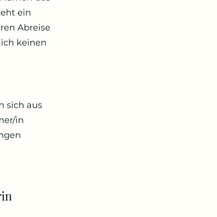
eht ein
eren Abreise
lich keinen
n sich aus
mer/in
ingen
rin