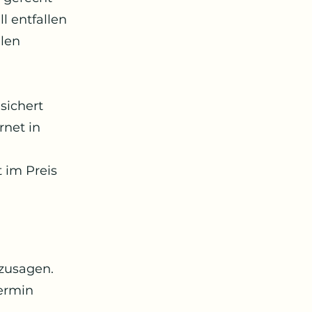
ll entfallen
llen
sichert
rnet in
 im Preis
bzusagen.
termin