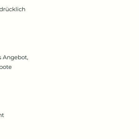
drücklich
s Angebot,
bote
ht